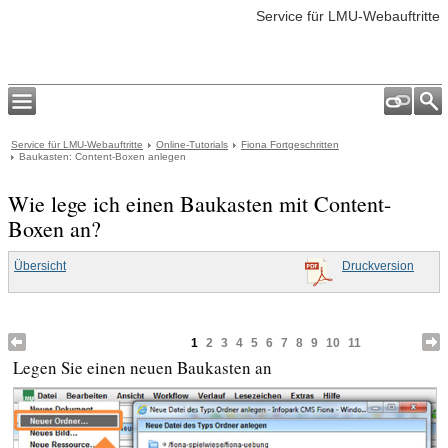
Service für LMU-Webauftritte
Service für LMU-Webauftritte
Online-Tutorials
Fiona Fortgeschritten
Baukasten: Content-Boxen anlegen
Wie lege ich einen Baukasten mit Content-
Boxen an?
Übersicht
Druckversion
1
2
3
4
5
6
7
8
9
10
11
Legen Sie einen neuen Baukasten an