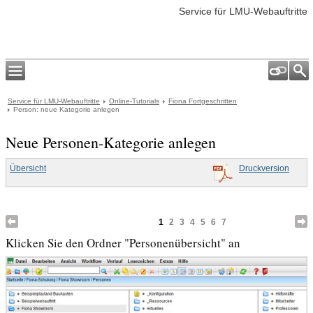
Service für LMU-Webauftritte
Service für LMU-Webauftritte
Online-Tutorials
Fiona Fortgeschritten
Person: neue Kategorie anlegen
Neue Personen-Kategorie anlegen
Übersicht
Druckversion
1
2
3
4
5
6
7
Klicken Sie den Ordner "Personenübersicht" an