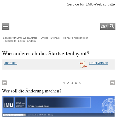
Service für LMU-Webauftritte
Service für LMU-Webauftritte
Online-Tutorials
Fiona Fortgeschritten
Startseite: Layout ändern
Wie ändere ich das Startseitenlayout?
Übersicht
Druckversion
1
2
3
4
5
Wer soll die Änderung machen?